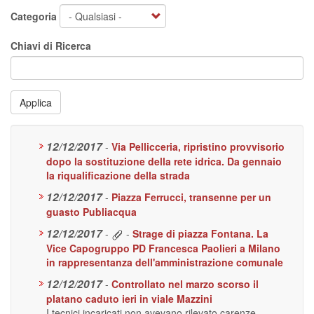
Categoria
Chiavi di Ricerca
Applica
12/12/2017
-
Via Pellicceria, ripristino provvisorio
dopo la sostituzione della rete idrica. Da gennaio
la riqualificazione della strada
12/12/2017
-
Piazza Ferrucci, transenne per un
guasto Publiacqua
12/12/2017
-
-
Strage di piazza Fontana. La
Vice Capogruppo PD Francesca Paolieri a Milano
in rappresentanza dell'amministrazione comunale
12/12/2017
-
Controllato nel marzo scorso il
platano caduto ieri in viale Mazzini
I tecnici incaricati non avevano rilevato carenze