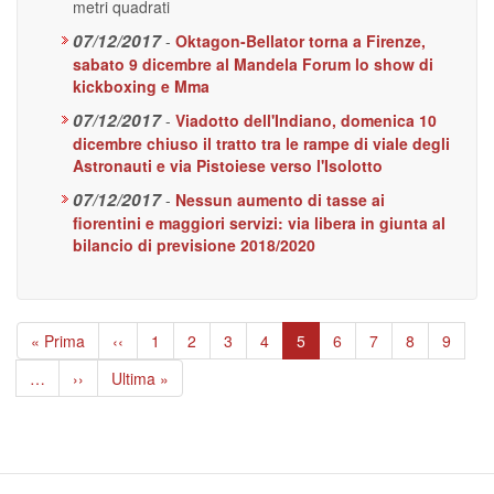
metri quadrati
07/12/2017
-
Oktagon-Bellator torna a Firenze,
sabato 9 dicembre al Mandela Forum lo show di
kickboxing e Mma
07/12/2017
-
Viadotto dell'Indiano, domenica 10
dicembre chiuso il tratto tra le rampe di viale degli
Astronauti e via Pistoiese verso l'Isolotto
07/12/2017
-
Nessun aumento di tasse ai
fiorentini e maggiori servizi: via libera in giunta al
bilancio di previsione 2018/2020
Paginazione
Prima
« Prima
Pagina
‹‹
Page
1
Page
2
Page
3
Page
4
Pagina
5
Page
6
Page
7
Page
8
Page
9
pagina
precedente
attuale
…
Pagina
››
Ultima
Ultima »
successiva
pagina