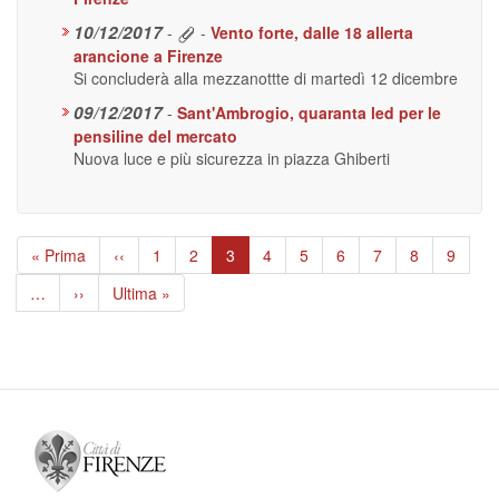
10/12/2017
-
-
Vento forte, dalle 18 allerta
arancione a Firenze
Si concluderà alla mezzanottte di martedì 12 dicembre
09/12/2017
-
Sant'Ambrogio, quaranta led per le
pensiline del mercato
Nuova luce e più sicurezza in piazza Ghiberti
Paginazione
Prima
« Prima
Pagina
‹‹
Page
1
Page
2
Pagina
3
Page
4
Page
5
Page
6
Page
7
Page
8
Page
9
pagina
precedente
attuale
…
Pagina
››
Ultima
Ultima »
successiva
pagina