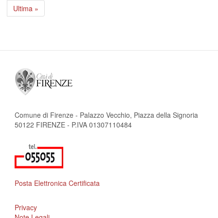
attuale
successiva
Ultima
Ultima »
pagina
Comune di Firenze - Palazzo Vecchio, Piazza della Signoria
50122 FIRENZE - P.IVA 01307110484
Posta Elettronica Certificata
Privacy
Note Legali