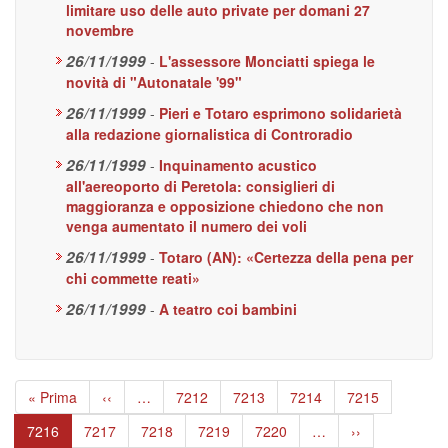
limitare uso delle auto private per domani 27
novembre
26/11/1999
-
L'assessore Monciatti spiega le
novità di "Autonatale '99"
26/11/1999
-
Pieri e Totaro esprimono solidarietà
alla redazione giornalistica di Controradio
26/11/1999
-
Inquinamento acustico
all'aereoporto di Peretola: consiglieri di
maggioranza e opposizione chiedono che non
venga aumentato il numero dei voli
26/11/1999
-
Totaro (AN): «Certezza della pena per
chi commette reati»
26/11/1999
-
A teatro coi bambini
Paginazione
Prima
« Prima
Pagina
‹‹
…
Page
7212
Page
7213
Page
7214
Page
7215
pagina
precedente
Pagina
7216
Page
7217
Page
7218
Page
7219
Page
7220
…
Pagina
››