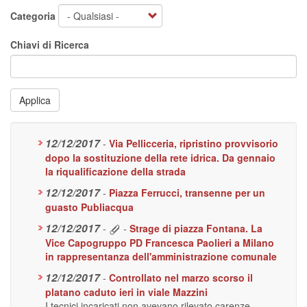
Categoria
Chiavi di Ricerca
Applica
12/12/2017
-
Via Pellicceria, ripristino provvisorio
dopo la sostituzione della rete idrica. Da gennaio
la riqualificazione della strada
12/12/2017
-
Piazza Ferrucci, transenne per un
guasto Publiacqua
12/12/2017
-
-
Strage di piazza Fontana. La
Vice Capogruppo PD Francesca Paolieri a Milano
in rappresentanza dell'amministrazione comunale
12/12/2017
-
Controllato nel marzo scorso il
platano caduto ieri in viale Mazzini
I tecnici incaricati non avevano rilevato carenze