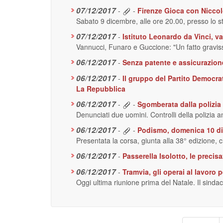
07/12/2017
-
-
Firenze Gioca con Niccolò
Sabato 9 dicembre, alle ore 20.00, presso lo s
07/12/2017
-
Istituto Leonardo da Vinci, va
Vannucci, Funaro e Guccione: "Un fatto gravi
06/12/2017
-
Senza patente e assicurazion
06/12/2017
-
Il gruppo del Partito Democra
La Repubblica
06/12/2017
-
-
Sgomberata dalla polizia
Denunciati due uomini. Controlli della polizia
06/12/2017
-
-
Podismo, domenica 10 dic
Presentata la corsa, giunta alla 38° edizione, 
06/12/2017
-
Passerella Isolotto, le preci
06/12/2017
-
Tramvia, gli operai al lavoro p
Oggi ultima riunione prima del Natale. Il sindaco
Paginazione