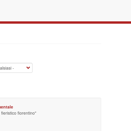
mentale
ieristico fiorentino"