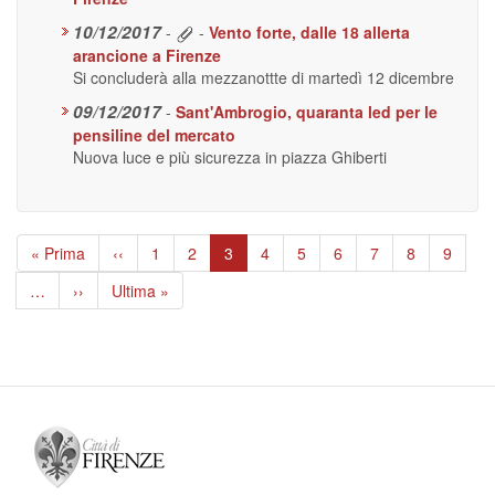
10/12/2017
-
-
Vento forte, dalle 18 allerta
arancione a Firenze
Si concluderà alla mezzanottte di martedì 12 dicembre
09/12/2017
-
Sant'Ambrogio, quaranta led per le
pensiline del mercato
Nuova luce e più sicurezza in piazza Ghiberti
Paginazione
Prima
« Prima
Pagina
‹‹
Page
1
Page
2
Pagina
3
Page
4
Page
5
Page
6
Page
7
Page
8
Page
9
pagina
precedente
attuale
…
Pagina
››
Ultima
Ultima »
successiva
pagina