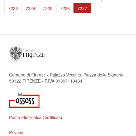
pagina
precedente
Page
7223
Page
7224
Page
7225
Page
7226
Pagina
7227
attuale
Comune di Firenze - Palazzo Vecchio, Piazza della Signoria
50122 FIRENZE - P.IVA 01307110484
Posta Elettronica Certificata
Privacy