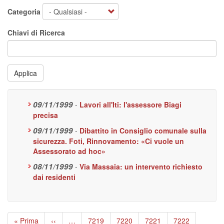
Categoria
Chiavi di Ricerca
Applica
09/11/1999
-
Lavori all'Iti: l'assessore Biagi
precisa
09/11/1999
-
Dibattito in Consiglio comunale sulla
sicurezza. Foti, Rinnovamento: «Ci vuole un
Assessorato ad hoc»
08/11/1999
-
Via Massaia: un intervento richiesto
dai residenti
Paginazione
Prima
« Prima
Pagina
‹‹
…
Page
7219
Page
7220
Page
7221
Page
7222