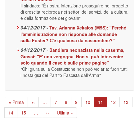
Il sindaco: "È nostra intenzione proseguire nel progetto
di crescita reciproca nei settori dei servizi, della cultura
e della formazione dei giovani"
04/12/2017
-
Tav, Arianna Xekalos (M5S): "Perché
l'amministrazione non risponde alle domande
sulla Foster? C'è qualcosa da nascondere?"
04/12/2017
-
Bandiera neonazista nella caserma,
Grassi: "E' una vergogna. Non si può intervenire
solo quando il caso è sulle prime pagine"
"Chi giura sulla Costituzione non può violarla: fuori tutti
i nostalgici del Partito Fascista dall'Arma"
Paginazione
Prima
« Prima
Pagina
‹‹
…
Page
7
Page
8
Page
9
Page
10
Pagina
11
Page
12
Page
13
pagina
precedente
attuale
Page
14
Page
15
…
Pagina
››
Ultima
Ultima »
successiva
pagina