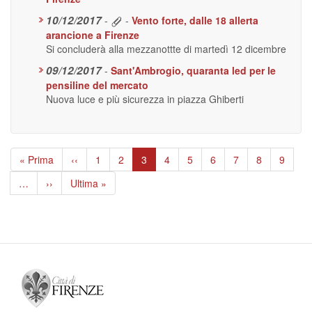
10/12/2017
-
-
Vento forte, dalle 18 allerta
arancione a Firenze
Si concluderà alla mezzanottte di martedì 12 dicembre
09/12/2017
-
Sant'Ambrogio, quaranta led per le
pensiline del mercato
Nuova luce e più sicurezza in piazza Ghiberti
Paginazione
Prima
« Prima
Pagina
‹‹
Page
1
Page
2
Pagina
3
Page
4
Page
5
Page
6
Page
7
Page
8
Page
9
pagina
precedente
attuale
…
Pagina
››
Ultima
Ultima »
successiva
pagina