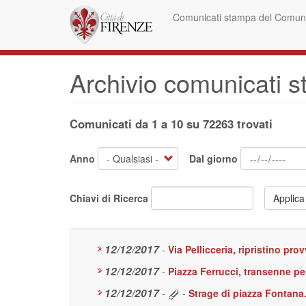
Salta
Comunicati stampa del Comune
al
contenuto
principale
Archivio comunicati 
Comunicati da 1 a 10 su 72263 trovati
Anno
Dal giorno
Chiavi di Ricerca
Applica
12/12/2017
-
Via Pellicceria, ripristino pro
12/12/2017
-
Piazza Ferrucci, transenne p
12/12/2017
-
-
Strage di piazza Fontana