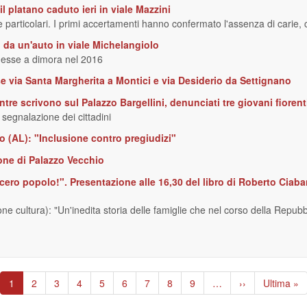
l platano caduto ieri in viale Mazzini
e particolari. I primi accertamenti hanno confermato l'assenza di carie, c
 da un'auto in viale Michelangiolo
 messe a dimora nel 2016
use via Santa Margherita a Montici e via Desiderio da Settignano
re scrivono sul Palazzo Bargellini, denunciati tre giovani fiorent
 segnalazione dei cittadini
o (AL): "Inclusione contro pregiudizi"
one di Palazzo Vecchio
fecero popolo!". Presentazione alle 16,30 del libro di Roberto Ciab
 cultura): "Un'inedita storia delle famiglie che nel corso della Repubbl
Pagina
1
Page
2
Page
3
Page
4
Page
5
Page
6
Page
7
Page
8
Page
9
…
Pagina
››
Ultima
Ultima »
attuale
successiva
pagina