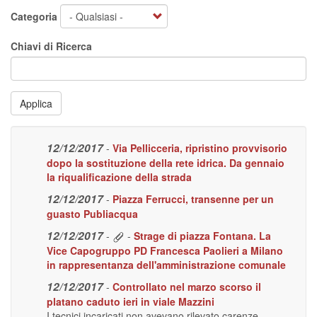
Categoria
Chiavi di Ricerca
Applica
12/12/2017
-
Via Pellicceria, ripristino provvisorio
dopo la sostituzione della rete idrica. Da gennaio
la riqualificazione della strada
12/12/2017
-
Piazza Ferrucci, transenne per un
guasto Publiacqua
12/12/2017
-
-
Strage di piazza Fontana. La
Vice Capogruppo PD Francesca Paolieri a Milano
in rappresentanza dell'amministrazione comunale
12/12/2017
-
Controllato nel marzo scorso il
platano caduto ieri in viale Mazzini
I tecnici incaricati non avevano rilevato carenze