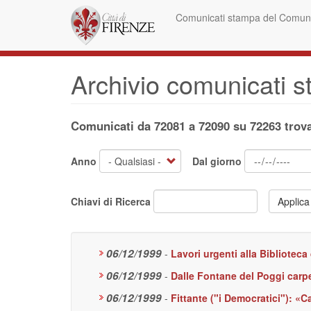
Salta
Comunicati stampa del Comune
al
contenuto
principale
Archivio comunicati 
Comunicati da 72081 a 72090 su 72263 trova
Anno
Dal giorno
Chiavi di Ricerca
Applica
06/12/1999
-
Lavori urgenti alla Biblioteca
06/12/1999
-
Dalle Fontane del Poggi carp
06/12/1999
-
Fittante ("i Democratici"): «