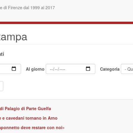
 di Firenze dal 1999 al 2017
stampa
ti
Al giorno
Categoria
 di Palagio di Parte Guelfa
e e cavedani tornano in Arno
Caponnetto deve restare con noi»