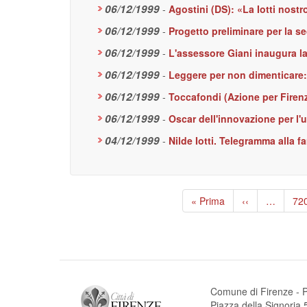
06/12/1999
-
Agostini (DS): «La Iotti nostr
06/12/1999
-
Progetto preliminare per la s
06/12/1999
-
L'assessore Giani inaugura la
06/12/1999
-
Leggere per non dimenticare: 
06/12/1999
-
Toccafondi (Azione per Firen
06/12/1999
-
Oscar dell'innovazione per l'u
04/12/1999
-
Nilde Iotti. Telegramma alla 
Paginazione
Prima
« Prima
Pagina
‹‹
…
Pa
72
pagina
precedente
Comune di Firenze - P
Piazza della Signori