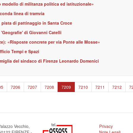
o modello di militanza politica ed istituzionale»
econda linea di tramvia
 pista di pattinaggio in Santa Croce
'Geografie' di Giovanni Catelli
ze): «Risposte concrete per via Ponte alle Mosse»
fficio Tempi e Spazi
famiglia del sindaco di Firenze Leonardo Domenici
ge
05
Page
7206
Page
7207
Page
7208
Pagina
7209
Page
7210
Page
7211
Page
7212
P
7
attuale
alazzo Vecchio,
Privacy
a 50122 FIRENZE -
Note Legali