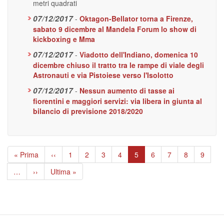
metri quadrati
07/12/2017
-
Oktagon-Bellator torna a Firenze,
sabato 9 dicembre al Mandela Forum lo show di
kickboxing e Mma
07/12/2017
-
Viadotto dell'Indiano, domenica 10
dicembre chiuso il tratto tra le rampe di viale degli
Astronauti e via Pistoiese verso l'Isolotto
07/12/2017
-
Nessun aumento di tasse ai
fiorentini e maggiori servizi: via libera in giunta al
bilancio di previsione 2018/2020
Paginazione
Prima
« Prima
Pagina
‹‹
Page
1
Page
2
Page
3
Page
4
Pagina
5
Page
6
Page
7
Page
8
Page
9
pagina
precedente
attuale
…
Pagina
››
Ultima
Ultima »
successiva
pagina