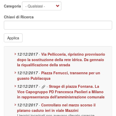
Categoria
Chiavi di Ricerca
Applica
12/12/2017
-
Via Pellicceria, ripristino provvisorio
dopo la sostituzione della rete idrica. Da gennaio
la riqualificazione della strada
12/12/2017
-
Piazza Ferrucci, transenne per un
guasto Publiacqua
12/12/2017
-
-
Strage di piazza Fontana. La
Vice Capogruppo PD Francesca Paolieri a Milano
in rappresentanza dell'amministrazione comunale
12/12/2017
-
Controllato nel marzo scorso il
platano caduto ieri in viale Mazzini
I tecnici incaricati non avevano rilevato carenze