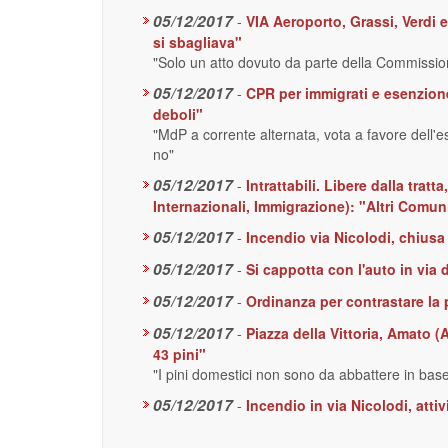
05/12/2017
-
VIA Aeroporto, Grassi, Verdi 
si sbagliava"
"Solo un atto dovuto da parte della Commissione
05/12/2017
-
CPR per immigrati e esenzione
deboli"
"MdP a corrente alternata, vota a favore dell'e
no"
05/12/2017
-
Intrattabili. Libere dalla trat
Internazionali, Immigrazione): "Altri Comun
05/12/2017
-
Incendio via Nicolodi, chius
05/12/2017
-
Si cappotta con l'auto in via 
05/12/2017
-
Ordinanza per contrastare la p
05/12/2017
-
Piazza della Vittoria, Amato (
43 pini"
"I pini domestici non sono da abbattere in bas
05/12/2017
-
Incendio in via Nicolodi, attiv