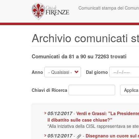
Salta
Comunicati stampa del Comune
al
contenuto
principale
Archivio comunicati 
Comunicati da 81 a 90 su 72263 trovati
Anno
Dal giorno
Chiavi di Ricerca
Applica
05/12/2017
-
Verdi e Grassi: "La President
il dibattito sulle case chiuse?"
"Alla iniziativa della CISL rappresentava se ste
05/12/2017
-
-
Disegnano un cuore sul m