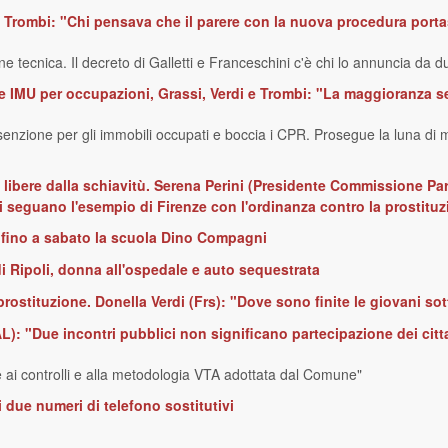
e Trombi: "Chi pensava che il parere con la nuova procedura porta
 tecnica. Il decreto di Galletti e Franceschini c'è chi lo annuncia da d
 IMU per occupazioni, Grassi, Verdi e Trombi: "La maggioranza segu
senzione per gli immobili occupati e boccia i CPR. Prosegue la luna di m
ta, libere dalla schiavitù. Serena Perini (Presidente Commissione Pa
i seguano l'esempio di Firenze con l'ordinanza contro la prostitu
a fino a sabato la scuola Dino Compagni
di Ripoli, donna all'ospedale e auto sequestrata
rostituzione. Donella Verdi (Frs): "Dove sono finite le giovani sott
AL): "Due incontri pubblici non significano partecipazione dei citt
e ai controlli e alla metodologia VTA adottata dal Comune"
i due numeri di telefono sostitutivi