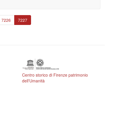
Page
7226
Pagina
7227
attuale
Centro storico di Firenze patrimonio
dell'Umanità