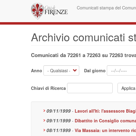
Salta
Comunicati stampa del Comune
al
contenuto
principale
Archivio comunicati 
Comunicati da 72261 a 72263 su 72263 trova
Anno
Dal giorno
Chiavi di Ricerca
Applica
09/11/1999
-
Lavori all'Iti: l'assessore Biag
09/11/1999
-
Dibattito in Consiglio comun
08/11/1999
-
Via Massaia: un intervento ric