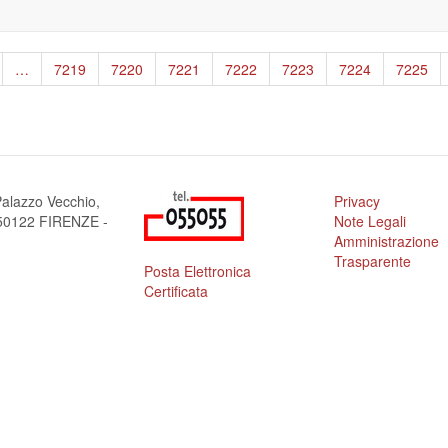
gina
…
Page
7219
Page
7220
Page
7221
Page
7222
Page
7223
Page
7224
Page
7225
ecedente
alazzo Vecchio,
Privacy
a 50122 FIRENZE -
Note Legali
Amministrazione
Trasparente
Posta Elettronica
Certificata