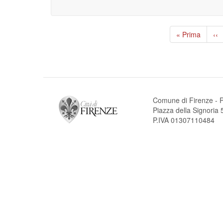
Paginazione
Prima
« Prima
Pa
‹‹
pagina
pr
Comune di Firenze - P
Piazza della Signori
P.IVA 01307110484