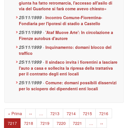
giunta ha fatto retromarcia, l'accesso all'asilo di
via del Guarlone si farà come avevo chiesto»
25/11/1999
-
Incontro Comune-Fiorentina-
Fondiaria per l'ipotesi di stadio a Castello
25/11/1999
-
'Ataf Muove Arte': In circolazione a
Firenze autobus d'autore
25/11/1999
-
Inquinamento: domani blocco del
traffico
25/11/1999
-
Il sindaco invita i fiorentini a lasciare
l'auto a casa e sollecita la ripresa della trattativa
per il contratto degli enti locali
25/11/1999
-
Comune: domani possibili disservizi
per lo sciopero dei dipendenti enti locali
Paginazione
Prima
« Prima
Pagina
‹‹
…
Page
7213
Page
7214
Page
7215
Page
7216
pagina
precedente
Pagina
7217
Page
7218
Page
7219
Page
7220
Page
7221
…
Pagina
››