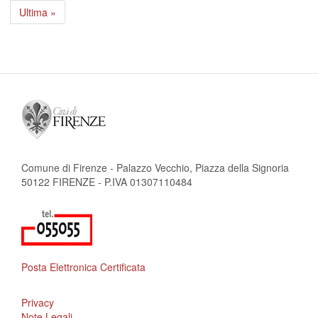
attuale
successiva
Ultima
Ultima »
pagina
Comune di Firenze - Palazzo Vecchio, Piazza della Signoria
50122 FIRENZE - P.IVA 01307110484
Posta Elettronica Certificata
Privacy
Note Legali