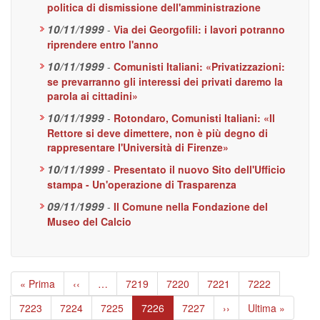
politica di dismissione dell'amministrazione
10/11/1999
-
Via dei Georgofili: i lavori potranno
riprendere entro l'anno
10/11/1999
-
Comunisti Italiani: «Privatizzazioni:
se prevarranno gli interessi dei privati daremo la
parola ai cittadini»
10/11/1999
-
Rotondaro, Comunisti Italiani: «Il
Rettore si deve dimettere, non è più degno di
rappresentare l'Università di Firenze»
10/11/1999
-
Presentato il nuovo Sito dell'Ufficio
stampa - Un'operazione di Trasparenza
09/11/1999
-
Il Comune nella Fondazione del
Museo del Calcio
Paginazione
Prima
« Prima
Pagina
‹‹
…
Page
7219
Page
7220
Page
7221
Page
7222
pagina
precedente
Page
7223
Page
7224
Page
7225
Pagina
7226
Page
7227
Pagina
››
Ultima
Ultima »