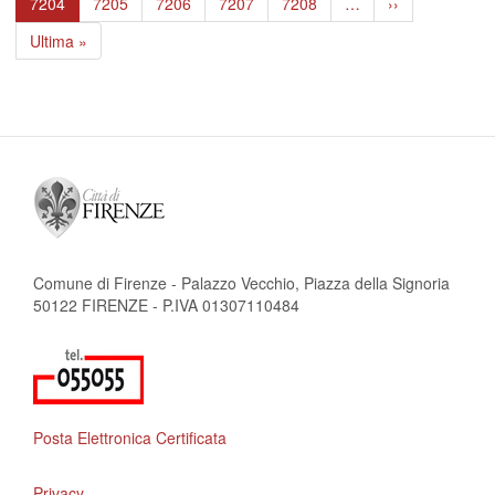
Pagina
7204
Page
7205
Page
7206
Page
7207
Page
7208
…
Pagina
››
attuale
successiva
Ultima
Ultima »
pagina
Comune di Firenze - Palazzo Vecchio, Piazza della Signoria
50122 FIRENZE - P.IVA 01307110484
Posta Elettronica Certificata
Privacy