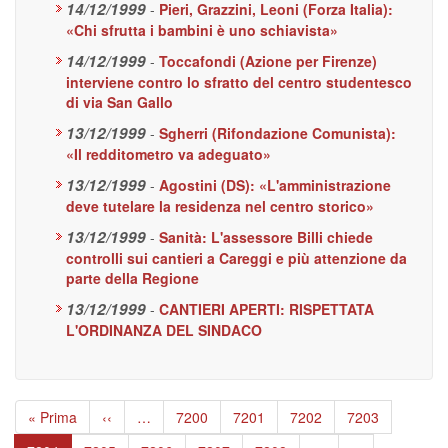
14/12/1999
-
Pieri, Grazzini, Leoni (Forza Italia):
«Chi sfrutta i bambini è uno schiavista»
14/12/1999
-
Toccafondi (Azione per Firenze)
interviene contro lo sfratto del centro studentesco
di via San Gallo
13/12/1999
-
Sgherri (Rifondazione Comunista):
«Il redditometro va adeguato»
13/12/1999
-
Agostini (DS): «L'amministrazione
deve tutelare la residenza nel centro storico»
13/12/1999
-
Sanità: L'assessore Billi chiede
controlli sui cantieri a Careggi e più attenzione da
parte della Regione
13/12/1999
-
CANTIERI APERTI: RISPETTATA
L'ORDINANZA DEL SINDACO
Paginazione
Prima
« Prima
Pagina
‹‹
…
Page
7200
Page
7201
Page
7202
Page
7203
pagina
precedente