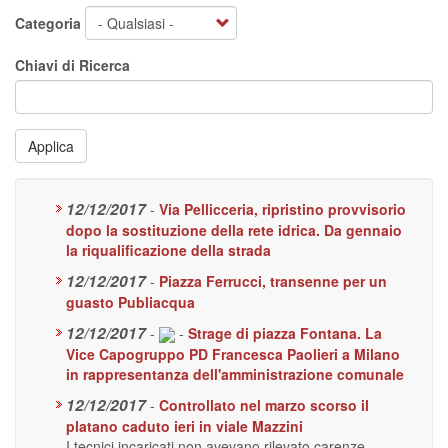
Categoria
Chiavi di Ricerca
Applica
12/12/2017
-
Via Pellicceria, ripristino provvisorio
dopo la sostituzione della rete idrica. Da gennaio
la riqualificazione della strada
12/12/2017
-
Piazza Ferrucci, transenne per un
guasto Publiacqua
12/12/2017
-
-
Strage di piazza Fontana. La
Vice Capogruppo PD Francesca Paolieri a Milano
in rappresentanza dell'amministrazione comunale
12/12/2017
-
Controllato nel marzo scorso il
platano caduto ieri in viale Mazzini
I tecnici incaricati non avevano rilevato carenze