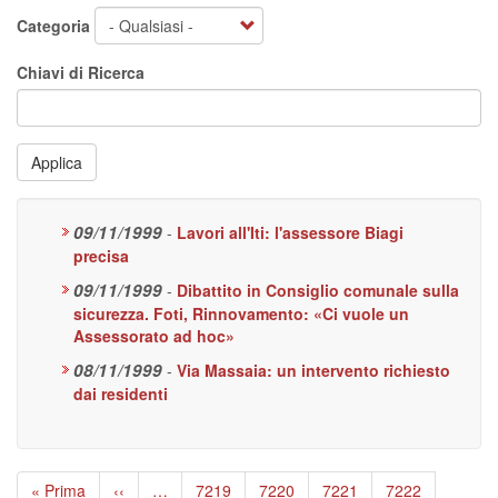
Categoria
Chiavi di Ricerca
Applica
09/11/1999
-
Lavori all'Iti: l'assessore Biagi
precisa
09/11/1999
-
Dibattito in Consiglio comunale sulla
sicurezza. Foti, Rinnovamento: «Ci vuole un
Assessorato ad hoc»
08/11/1999
-
Via Massaia: un intervento richiesto
dai residenti
Paginazione
Prima
« Prima
Pagina
‹‹
…
Page
7219
Page
7220
Page
7221
Page
7222