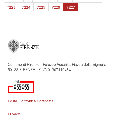
pagina
precedente
Page
7223
Page
7224
Page
7225
Page
7226
Pagina
7227
attuale
Comune di Firenze - Palazzo Vecchio, Piazza della Signoria
50122 FIRENZE - P.IVA 01307110484
Posta Elettronica Certificata
Privacy