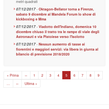
metri quadrati
07/12/2017
-
Oktagon-Bellator torna a Firenze,
sabato 9 dicembre al Mandela Forum lo show di
kickboxing e Mma
07/12/2017
-
Viadotto dell'Indiano, domenica 10
dicembre chiuso il tratto tra le rampe di viale degli
Astronauti e via Pistoiese verso l'Isolotto
07/12/2017
-
Nessun aumento di tasse ai
fiorentini e maggiori servizi: via libera in giunta al
bilancio di previsione 2018/2020
Paginazione
Prima
« Prima
Pagina
‹‹
Page
1
Page
2
Page
3
Page
4
Pagina
5
Page
6
Page
7
Page
8
Page
9
pagina
precedente
attuale
…
Pagina
››
Ultima
Ultima »
successiva
pagina