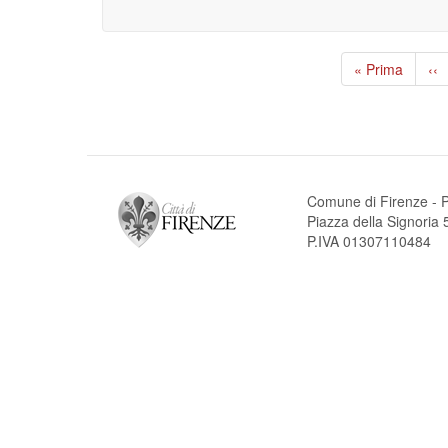
Paginazione
Prima
« Prima
Pa
‹‹
pagina
pr
Comune di Firenze - P
Piazza della Signori
P.IVA 01307110484