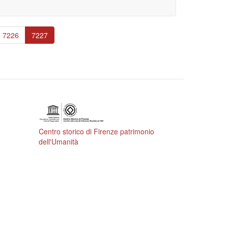
Page
7226
Pagina
7227
attuale
Centro storico di Firenze patrimonio
dell'Umanità