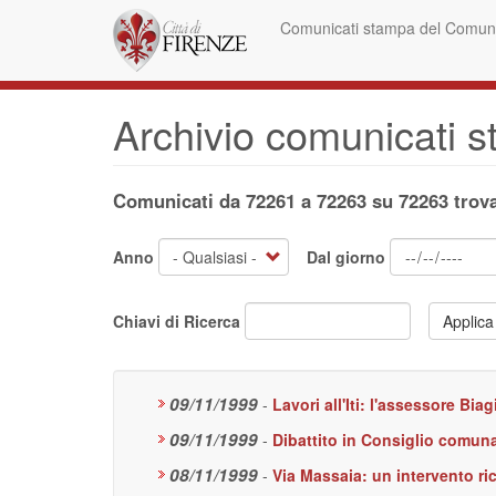
Salta
Comunicati stampa del Comune
al
contenuto
principale
Archivio comunicati 
Comunicati da 72261 a 72263 su 72263 trova
Anno
Dal giorno
Chiavi di Ricerca
Applica
09/11/1999
-
Lavori all'Iti: l'assessore Biag
09/11/1999
-
Dibattito in Consiglio comun
08/11/1999
-
Via Massaia: un intervento ric