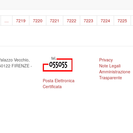
gina
…
Page
7219
Page
7220
Page
7221
Page
7222
Page
7223
Page
7224
Page
7225
ecedente
alazzo Vecchio,
Privacy
a 50122 FIRENZE -
Note Legali
Amministrazione
Trasparente
Posta Elettronica
Certificata