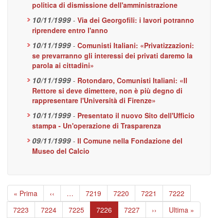
politica di dismissione dell'amministrazione
10/11/1999
-
Via dei Georgofili: i lavori potranno
riprendere entro l'anno
10/11/1999
-
Comunisti Italiani: «Privatizzazioni:
se prevarranno gli interessi dei privati daremo la
parola ai cittadini»
10/11/1999
-
Rotondaro, Comunisti Italiani: «Il
Rettore si deve dimettere, non è più degno di
rappresentare l'Università di Firenze»
10/11/1999
-
Presentato il nuovo Sito dell'Ufficio
stampa - Un'operazione di Trasparenza
09/11/1999
-
Il Comune nella Fondazione del
Museo del Calcio
Paginazione
Prima
« Prima
Pagina
‹‹
…
Page
7219
Page
7220
Page
7221
Page
7222
pagina
precedente
Page
7223
Page
7224
Page
7225
Pagina
7226
Page
7227
Pagina
››
Ultima
Ultima »