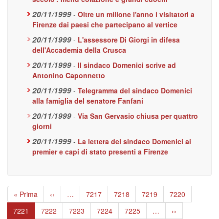
20/11/1999
-
Oltre un milione l'anno i visitatori a
Firenze dai paesi che partecipano al vertice
20/11/1999
-
L'assessore Di Giorgi in difesa
dell'Accademia della Crusca
20/11/1999
-
Il sindaco Domenici scrive ad
Antonino Caponnetto
20/11/1999
-
Telegramma del sindaco Domenici
alla famiglia del senatore Fanfani
20/11/1999
-
Via San Gervasio chiusa per quattro
giorni
20/11/1999
-
La lettera del sindaco Domenici ai
premier e capi di stato presenti a Firenze
Paginazione
Prima
« Prima
Pagina
‹‹
…
Page
7217
Page
7218
Page
7219
Page
7220
pagina
precedente
Pagina
7221
Page
7222
Page
7223
Page
7224
Page
7225
…
Pagina
››