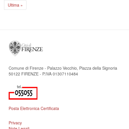
attuale
successiva
Ultima
Ultima »
pagina
Comune di Firenze - Palazzo Vecchio, Piazza della Signoria
50122 FIRENZE - P.IVA 01307110484
Posta Elettronica Certificata
Privacy
Note Legali