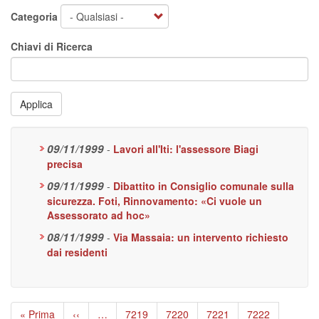
Categoria
Chiavi di Ricerca
Applica
09/11/1999
-
Lavori all'Iti: l'assessore Biagi
precisa
09/11/1999
-
Dibattito in Consiglio comunale sulla
sicurezza. Foti, Rinnovamento: «Ci vuole un
Assessorato ad hoc»
08/11/1999
-
Via Massaia: un intervento richiesto
dai residenti
Paginazione
Prima
« Prima
Pagina
‹‹
…
Page
7219
Page
7220
Page
7221
Page
7222