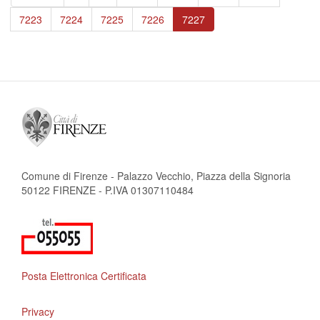
pagina
precedente
Page
7223
Page
7224
Page
7225
Page
7226
Pagina
7227
attuale
Comune di Firenze - Palazzo Vecchio, Piazza della Signoria
50122 FIRENZE - P.IVA 01307110484
Posta Elettronica Certificata
Privacy