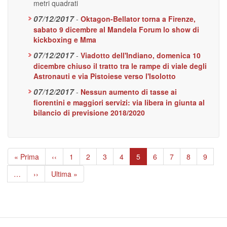
metri quadrati
07/12/2017
-
Oktagon-Bellator torna a Firenze,
sabato 9 dicembre al Mandela Forum lo show di
kickboxing e Mma
07/12/2017
-
Viadotto dell'Indiano, domenica 10
dicembre chiuso il tratto tra le rampe di viale degli
Astronauti e via Pistoiese verso l'Isolotto
07/12/2017
-
Nessun aumento di tasse ai
fiorentini e maggiori servizi: via libera in giunta al
bilancio di previsione 2018/2020
Paginazione
Prima
« Prima
Pagina
‹‹
Page
1
Page
2
Page
3
Page
4
Pagina
5
Page
6
Page
7
Page
8
Page
9
pagina
precedente
attuale
…
Pagina
››
Ultima
Ultima »
successiva
pagina