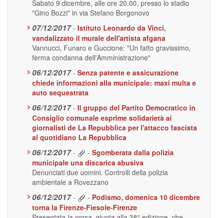
Sabato 9 dicembre, alle ore 20.00, presso lo stadio
"Gino Bozzi" in via Stefano Borgonovo
07/12/2017
-
Istituto Leonardo da Vinci,
vandalizzato il murale dell'artista afgana
Vannucci, Funaro e Guccione: "Un fatto gravissimo,
ferma condanna dell'Amministrazione"
06/12/2017
-
Senza patente e assicurazione
chiede informazioni alla municipale: maxi multa e
auto sequestrata
06/12/2017
-
Il gruppo del Partito Democratico in
Consiglio comunale esprime solidarietà ai
giornalisti de La Repubblica per l'attacco fascista
al quotidiano La Repubblica
06/12/2017
-
-
Sgomberata dalla polizia
municipale una discarica abusiva
Denunciati due uomini. Controlli della polizia
ambientale a Rovezzano
06/12/2017
-
-
Podismo, domenica 10 dicembre
torna la Firenze-Fiesole-Firenze
Presentata la corsa, giunta alla 38° edizione, che