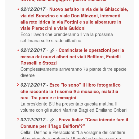
02/12/2017
-
Nuovo asfalto in via delle Ghiacciaie,
via del Bronzino e viale Don Minzoni, interventi
alla rete idrica in via Fortini e sulle alberature in
viale Pieraccini e viale Guidoni
Ecco i lavori che prenderanno il via la prossima
settimana sulle strade cittadine
02/12/2017
-
-
Cominciate le operazioni per la
messa dei nuovi alberi nei viali Belfiore, Fratelli
Rosselli e Strozzi
Complessivamente arriveranno 76 piante di tre specie
diverse
02/12/2017
-
Esce "Io sono" il libro fotografico
che racconta la Trisomia 9 a mosaico, malattia
rara. Tra parole e immagini
La presidente Biti ha presentato questa mattina il
volume con gli autori Martina Biagi ed Emiliano Cribari
02/12/2017
-
-
Forza Italia: "Cosa intende fare il
Comune per il 'lago Belfiore'?"
Cellai, Delfino e Pieraccioni: "La voragine del cantiere
abbandonato è profonda 15 metri ed estesa per un