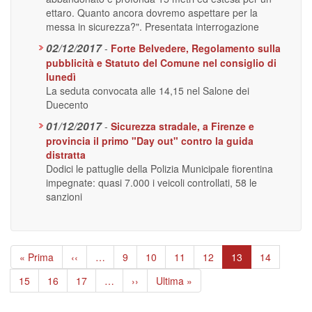
ettaro. Quanto ancora dovremo aspettare per la
messa in sicurezza?". Presentata interrogazione
02/12/2017
-
Forte Belvedere, Regolamento sulla
pubblicità e Statuto del Comune nel consiglio di
lunedì
La seduta convocata alle 14,15 nel Salone dei
Duecento
01/12/2017
-
Sicurezza stradale, a Firenze e
provincia il primo "Day out" contro la guida
distratta
Dodici le pattuglie della Polizia Municipale fiorentina
impegnate: quasi 7.000 i veicoli controllati, 58 le
sanzioni
Paginazione
Prima
« Prima
Pagina
‹‹
…
Page
9
Page
10
Page
11
Page
12
Pagina
13
Page
14
pagina
precedente
attuale
Page
15
Page
16
Page
17
…
Pagina
››
Ultima
Ultima »
successiva
pagina