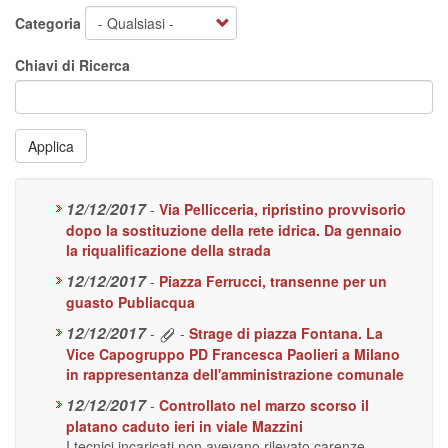
Categoria
Chiavi di Ricerca
Applica
12/12/2017
-
Via Pellicceria, ripristino provvisorio
dopo la sostituzione della rete idrica. Da gennaio
la riqualificazione della strada
12/12/2017
-
Piazza Ferrucci, transenne per un
guasto Publiacqua
12/12/2017
-
-
Strage di piazza Fontana. La
Vice Capogruppo PD Francesca Paolieri a Milano
in rappresentanza dell'amministrazione comunale
12/12/2017
-
Controllato nel marzo scorso il
platano caduto ieri in viale Mazzini
I tecnici incaricati non avevano rilevato carenze