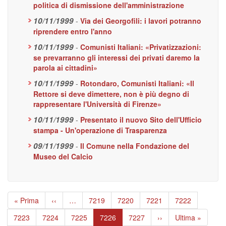
politica di dismissione dell'amministrazione
10/11/1999
-
Via dei Georgofili: i lavori potranno
riprendere entro l'anno
10/11/1999
-
Comunisti Italiani: «Privatizzazioni:
se prevarranno gli interessi dei privati daremo la
parola ai cittadini»
10/11/1999
-
Rotondaro, Comunisti Italiani: «Il
Rettore si deve dimettere, non è più degno di
rappresentare l'Università di Firenze»
10/11/1999
-
Presentato il nuovo Sito dell'Ufficio
stampa - Un'operazione di Trasparenza
09/11/1999
-
Il Comune nella Fondazione del
Museo del Calcio
Paginazione
Prima
« Prima
Pagina
‹‹
…
Page
7219
Page
7220
Page
7221
Page
7222
pagina
precedente
Page
7223
Page
7224
Page
7225
Pagina
7226
Page
7227
Pagina
››
Ultima
Ultima »