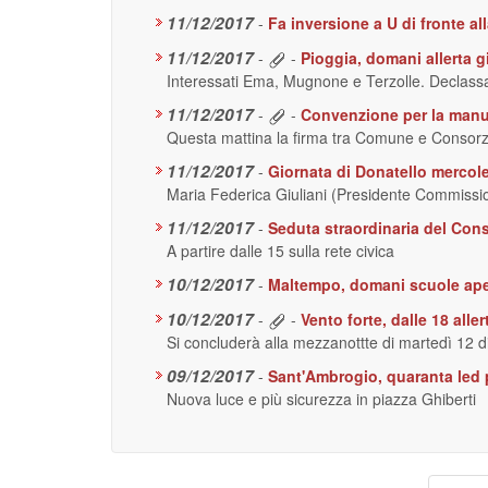
11/12/2017
-
Fa inversione a U di fronte al
11/12/2017
-
-
Pioggia, domani allerta g
Interessati Ema, Mugnone e Terzolle. Declassata
11/12/2017
-
-
Convenzione per la manu
Questa mattina la firma tra Comune e Consorz
11/12/2017
-
Giornata di Donatello mercole
Maria Federica Giuliani (Presidente Commission
11/12/2017
-
Seduta straordinaria del Cons
A partire dalle 15 sulla rete civica
10/12/2017
-
Maltempo, domani scuole ape
10/12/2017
-
-
Vento forte, dalle 18 alle
Si concluderà alla mezzanottte di martedì 12 
09/12/2017
-
Sant'Ambrogio, quaranta led p
Nuova luce e più sicurezza in piazza Ghiberti
Paginazione