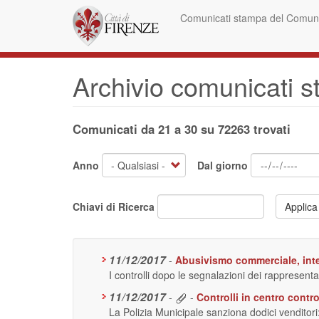
Salta
Comunicati stampa del Comune
al
contenuto
principale
Archivio comunicati 
Comunicati da 21 a 30 su 72263 trovati
Anno
Dal giorno
Chiavi di Ricerca
Applica
11/12/2017
-
Abusivismo commerciale, inter
I controlli dopo le segnalazioni dei rappresen
11/12/2017
-
-
Controlli in centro contr
La Polizia Municipale sanziona dodici venditor