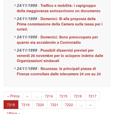
24/11/1999
-
Traffico e mobilità: i capigruppo
della maggioranza sottoscrivono un documento
24/11/1999
-
Domenici: Sì alla proposta della
Prima commissione della Camera sulla tassa per i
turisti.
24/11/1999
-
Domenici: Sono preoccupato per
quanto sta accadendo a Controradio
24/11/1999
-
Possibili disservizi previsti per
venerdì 26 novembre per lo sciopero indetto dalle
Organizzazioni sindacali
24/11/1999
-
Sicurezza: le principali piazza di
Firenze controllate dalle telecamere 24 ore su 24
Paginazione
Prima
« Prima
Pagina
‹‹
…
Page
7214
Page
7215
Page
7216
Page
7217
pagina
precedente
Pagina
7218
Page
7219
Page
7220
Page
7221
Page
7222
…
Pagina
››
attuale
successiva
Ultima
Ultima »