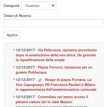
Categoria
Chiavi di Ricerca
Applica
12/12/2017
-
Via Pellicceria, ripristino provvisorio
dopo la sostituzione della rete idrica. Da gennaio
la riqualificazione della strada
12/12/2017
-
Piazza Ferrucci, transenne per un
guasto Publiacqua
12/12/2017
-
-
Strage di piazza Fontana. La
Vice Capogruppo PD Francesca Paolieri a Milano
in rappresentanza dell'amministrazione comunale
12/12/2017
-
Controllato nel marzo scorso il
platano caduto ieri in viale Mazzini
I tecnici incaricati non avevano rilevato carenze