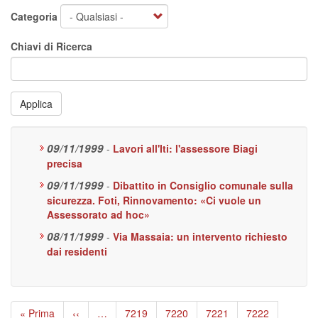
Categoria
Chiavi di Ricerca
Applica
09/11/1999
-
Lavori all'Iti: l'assessore Biagi
precisa
09/11/1999
-
Dibattito in Consiglio comunale sulla
sicurezza. Foti, Rinnovamento: «Ci vuole un
Assessorato ad hoc»
08/11/1999
-
Via Massaia: un intervento richiesto
dai residenti
Paginazione
Prima
« Prima
Pagina
‹‹
…
Page
7219
Page
7220
Page
7221
Page
7222