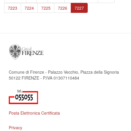
pagina
precedente
Page
7223
Page
7224
Page
7225
Page
7226
Pagina
7227
attuale
Comune di Firenze - Palazzo Vecchio, Piazza della Signoria
50122 FIRENZE - P.IVA 01307110484
Posta Elettronica Certificata
Privacy