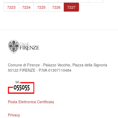
pagina
precedente
Page
7223
Page
7224
Page
7225
Page
7226
Pagina
7227
attuale
Comune di Firenze - Palazzo Vecchio, Piazza della Signoria
50122 FIRENZE - P.IVA 01307110484
Posta Elettronica Certificata
Privacy