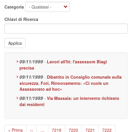
Categoria
Chiavi di Ricerca
Applica
09/11/1999
-
Lavori all'Iti: l'assessore Biagi
precisa
09/11/1999
-
Dibattito in Consiglio comunale sulla
sicurezza. Foti, Rinnovamento: «Ci vuole un
Assessorato ad hoc»
08/11/1999
-
Via Massaia: un intervento richiesto
dai residenti
Paginazione
Prima
« Prima
Pagina
‹‹
…
Page
7219
Page
7220
Page
7221
Page
7222