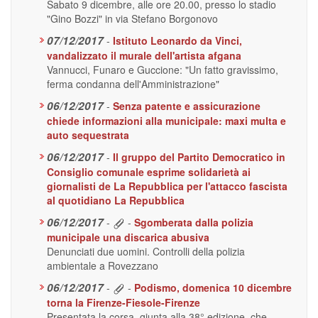
Sabato 9 dicembre, alle ore 20.00, presso lo stadio
"Gino Bozzi" in via Stefano Borgonovo
07/12/2017
-
Istituto Leonardo da Vinci,
vandalizzato il murale dell'artista afgana
Vannucci, Funaro e Guccione: "Un fatto gravissimo,
ferma condanna dell'Amministrazione"
06/12/2017
-
Senza patente e assicurazione
chiede informazioni alla municipale: maxi multa e
auto sequestrata
06/12/2017
-
Il gruppo del Partito Democratico in
Consiglio comunale esprime solidarietà ai
giornalisti de La Repubblica per l'attacco fascista
al quotidiano La Repubblica
06/12/2017
-
-
Sgomberata dalla polizia
municipale una discarica abusiva
Denunciati due uomini. Controlli della polizia
ambientale a Rovezzano
06/12/2017
-
-
Podismo, domenica 10 dicembre
torna la Firenze-Fiesole-Firenze
Presentata la corsa, giunta alla 38° edizione, che