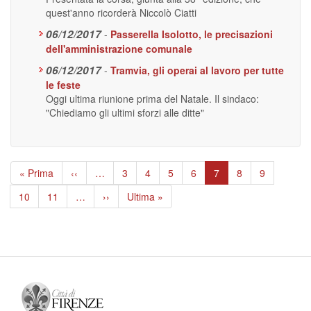
quest'anno ricorderà Niccolò Ciatti
06/12/2017
-
Passerella Isolotto, le precisazioni
dell'amministrazione comunale
06/12/2017
-
Tramvia, gli operai al lavoro per tutte
le feste
Oggi ultima riunione prima del Natale. Il sindaco:
"Chiediamo gli ultimi sforzi alle ditte"
Paginazione
Prima
« Prima
Pagina
‹‹
…
Page
3
Page
4
Page
5
Page
6
Pagina
7
Page
8
Page
9
pagina
precedente
attuale
Page
10
Page
11
…
Pagina
››
Ultima
Ultima »
successiva
pagina