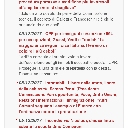
procedura portasse a modifiche più favorevoli
all'ampliamento si sbagliava"
"Solo un atto dovuto da parte della Commissione
tecnica. Il decreto di Galletti e Franceschini c'è chi lo
annuncia da due anni"
05/12/2017
-
CPR per immigrati e esenzione IMU
per occupazioni, Grassi, Verdi e Trombi: "La
maggioranza segue Forza Italia sul terreno di
colpire i più deboli"
"MdP a corrente alternata, vota a favore
dell'esenzione per gli immobili occupati e boccia i CPR.
Prosegue la luna di miele di Nardella con la destra.
Ribadiamo i nostri no"
05/12/2017
-
Intrattabili. Libere dalla tratta, libere
dalla schiavitù. Serena Perini (Presidente
Commissione Pari opportunità, Pace, Diritti Umani,
Relazioni Internazionali, Immigrazione): "Altri
Comuni seguano l'esempio di Firenze con
l'ordinanza contro la prostituzione
05/12/2017
-
Incendio via Nicolodi, chiusa fino a
sabato la scuola Dino Compagni