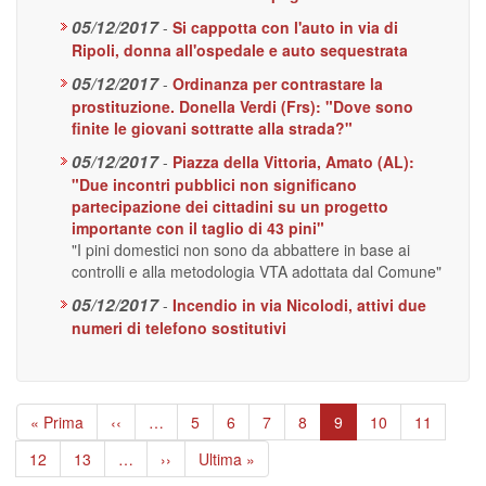
05/12/2017
-
Si cappotta con l'auto in via di
Ripoli, donna all'ospedale e auto sequestrata
05/12/2017
-
Ordinanza per contrastare la
prostituzione. Donella Verdi (Frs): "Dove sono
finite le giovani sottratte alla strada?"
05/12/2017
-
Piazza della Vittoria, Amato (AL):
"Due incontri pubblici non significano
partecipazione dei cittadini su un progetto
importante con il taglio di 43 pini"
"I pini domestici non sono da abbattere in base ai
controlli e alla metodologia VTA adottata dal Comune"
05/12/2017
-
Incendio in via Nicolodi, attivi due
numeri di telefono sostitutivi
Paginazione
Prima
« Prima
Pagina
‹‹
…
Page
5
Page
6
Page
7
Page
8
Pagina
9
Page
10
Page
11
pagina
precedente
attuale
Page
12
Page
13
…
Pagina
››
Ultima
Ultima »
successiva
pagina