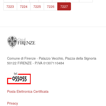
pagina
precedente
Page
7223
Page
7224
Page
7225
Page
7226
Pagina
7227
attuale
Comune di Firenze - Palazzo Vecchio, Piazza della Signoria
50122 FIRENZE - P.IVA 01307110484
Posta Elettronica Certificata
Privacy