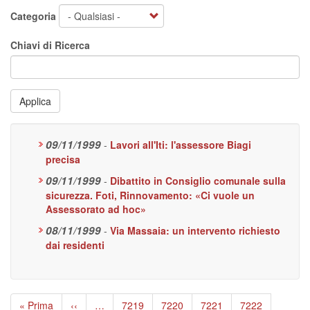
Categoria
Chiavi di Ricerca
Applica
09/11/1999
-
Lavori all'Iti: l'assessore Biagi
precisa
09/11/1999
-
Dibattito in Consiglio comunale sulla
sicurezza. Foti, Rinnovamento: «Ci vuole un
Assessorato ad hoc»
08/11/1999
-
Via Massaia: un intervento richiesto
dai residenti
Paginazione
Prima
« Prima
Pagina
‹‹
…
Page
7219
Page
7220
Page
7221
Page
7222