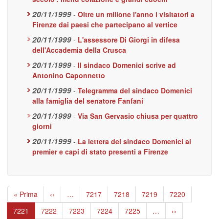
20/11/1999
-
Oltre un milione l'anno i visitatori a
Firenze dai paesi che partecipano al vertice
20/11/1999
-
L'assessore Di Giorgi in difesa
dell'Accademia della Crusca
20/11/1999
-
Il sindaco Domenici scrive ad
Antonino Caponnetto
20/11/1999
-
Telegramma del sindaco Domenici
alla famiglia del senatore Fanfani
20/11/1999
-
Via San Gervasio chiusa per quattro
giorni
20/11/1999
-
La lettera del sindaco Domenici ai
premier e capi di stato presenti a Firenze
Paginazione
Prima
« Prima
Pagina
‹‹
…
Page
7217
Page
7218
Page
7219
Page
7220
pagina
precedente
Pagina
7221
Page
7222
Page
7223
Page
7224
Page
7225
…
Pagina
››