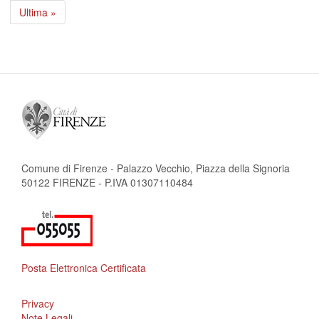
attuale
successiva
Ultima
Ultima »
pagina
Comune di Firenze - Palazzo Vecchio, Piazza della Signoria
50122 FIRENZE - P.IVA 01307110484
Posta Elettronica Certificata
Privacy
Note Legali