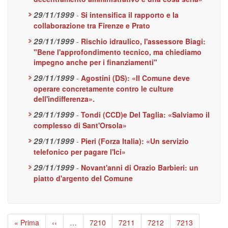
29/11/1999
-
Si intensifica il rapporto e la
collaborazione tra Firenze e Prato
29/11/1999
-
Rischio idraulico, l'assessore Biagi:
"Bene l'approfondimento tecnico, ma chiediamo
impegno anche per i finanziamenti"
29/11/1999
-
Agostini (DS): «Il Comune deve
operare concretamente contro le culture
dell'indifferenza».
29/11/1999
-
Tondi (CCD)e Del Taglia: «Salviamo il
complesso di Sant'Orsola»
29/11/1999
-
Pieri (Forza Italia): «Un servizio
telefonico per pagare l'Ici»
29/11/1999
-
Novant'anni di Orazio Barbieri: un
piatto d'argento del Comune
Paginazione
Prima
« Prima
Pagina
‹‹
…
Page
7210
Page
7211
Page
7212
Page
7213