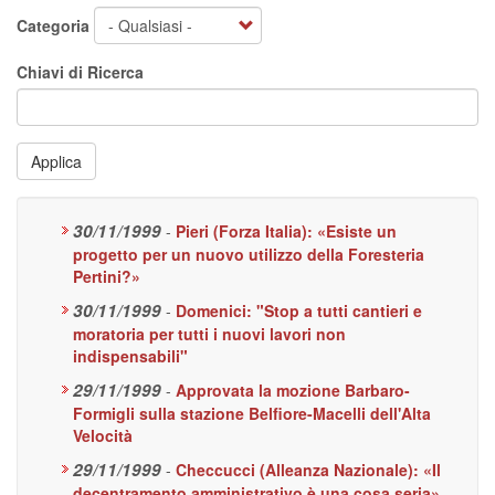
Categoria
Chiavi di Ricerca
Applica
30/11/1999
-
Pieri (Forza Italia): «Esiste un
progetto per un nuovo utilizzo della Foresteria
Pertini?»
30/11/1999
-
Domenici: "Stop a tutti cantieri e
moratoria per tutti i nuovi lavori non
indispensabili"
29/11/1999
-
Approvata la mozione Barbaro-
Formigli sulla stazione Belfiore-Macelli dell'Alta
Velocità
29/11/1999
-
Checcucci (Alleanza Nazionale): «Il
decentramento amministrativo è una cosa seria»