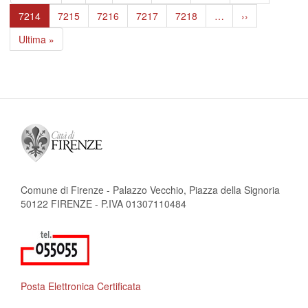
pagina
precedente
Pagina
7214
Page
7215
Page
7216
Page
7217
Page
7218
…
Pagina
››
attuale
successiva
Ultima
Ultima »
pagina
Comune di Firenze - Palazzo Vecchio, Piazza della Signoria
50122 FIRENZE - P.IVA 01307110484
Posta Elettronica Certificata