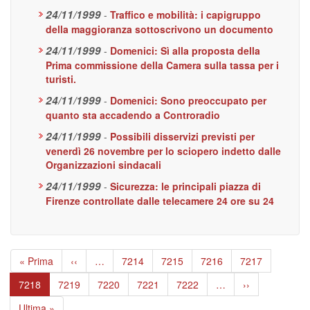
24/11/1999
-
Traffico e mobilità: i capigruppo
della maggioranza sottoscrivono un documento
24/11/1999
-
Domenici: Sì alla proposta della
Prima commissione della Camera sulla tassa per i
turisti.
24/11/1999
-
Domenici: Sono preoccupato per
quanto sta accadendo a Controradio
24/11/1999
-
Possibili disservizi previsti per
venerdì 26 novembre per lo sciopero indetto dalle
Organizzazioni sindacali
24/11/1999
-
Sicurezza: le principali piazza di
Firenze controllate dalle telecamere 24 ore su 24
Paginazione
Prima
« Prima
Pagina
‹‹
…
Page
7214
Page
7215
Page
7216
Page
7217
pagina
precedente
Pagina
7218
Page
7219
Page
7220
Page
7221
Page
7222
…
Pagina
››
attuale
successiva
Ultima
Ultima »