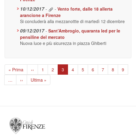
10/12/2017
-
-
Vento forte, dalle 18 allerta
arancione a Firenze
Si concluderà alla mezzanottte di martedì 12 dicembre
09/12/2017
-
Sant'Ambrogio, quaranta led per le
pensiline del mercato
Nuova luce e più sicurezza in piazza Ghiberti
Paginazione
Prima
« Prima
Pagina
‹‹
Page
1
Page
2
Pagina
3
Page
4
Page
5
Page
6
Page
7
Page
8
Page
9
pagina
precedente
attuale
…
Pagina
››
Ultima
Ultima »
successiva
pagina