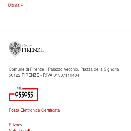
attuale
successiva
Ultima
Ultima »
pagina
Comune di Firenze - Palazzo Vecchio, Piazza della Signoria
50122 FIRENZE - P.IVA 01307110484
Posta Elettronica Certificata
Privacy
Note Legali