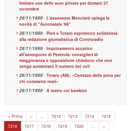
limitare uso delle auto private per domani 27
novembre
26/11/1999
-
L'assessore Monciatti spiega le
novità di "Autonatale '99"
26/11/1999
-
Pieri e Totaro esprimono solidarietà
alla redazione giornalistica di Controradio
26/11/1999
-
Inquinamento acustico
all'aereoporto di Peretola: consiglieri di
maggioranza e opposizione chiedono che non
venga aumentato il numero dei voli
26/11/1999
-
Totaro (AN): «Certezza della pena per
chi commette reati»
26/11/1999
-
A teatro coi bambini
Paginazione
Prima
« Prima
Pagina
‹‹
…
Page
7212
Page
7213
Page
7214
Page
7215
pagina
precedente
Pagina
7216
Page
7217
Page
7218
Page
7219
Page
7220
…
Pagina
››