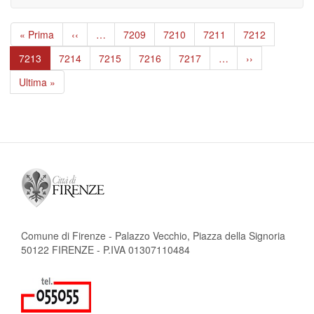
Paginazione
Prima
« Prima
Pagina
‹‹
…
Page
7209
Page
7210
Page
7211
Page
7212
pagina
precedente
Pagina
7213
Page
7214
Page
7215
Page
7216
Page
7217
…
Pagina
››
attuale
successiva
Ultima
Ultima »
pagina
Comune di Firenze - Palazzo Vecchio, Piazza della Signoria
50122 FIRENZE - P.IVA 01307110484