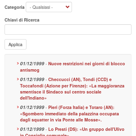
Categoria
Chiavi di Ricerca
Applica
01/12/1999
-
Nuove restrizioni nei giorni di blocco
antismog
01/12/1999
-
Checcucci (AN), Tondi (CCD) e
Toccafondi (Azione per Firenze): «La maggioranza
smentisce il Sindaco sul centro sociale
dell'Indiano»
01/12/1999
-
Pieri (Forza Italia) e Totaro (AN):
«Sgombero immediato della palazzina occupata
dagli squatter in via Ponte alle Mosse».
01/12/1999
-
Lo Presti (DS): «Un gruppo dell'Ulivo
in Consiglio comunale»