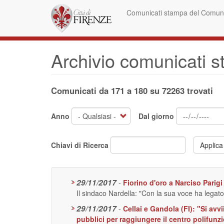
Salta
Comunicati stampa del Comune
al
contenuto
principale
Archivio comunicati 
Comunicati da 171 a 180 su 72263 trovati
Anno
Dal giorno
Chiavi di Ricerca
Applica
29/11/2017
-
Fiorino d'oro a Narciso Parigi
Il sindaco Nardella: "Con la sua voce ha legato 
29/11/2017
-
Cellai e Gandola (FI): "Si avv
pubblici per raggiungere il centro polifun