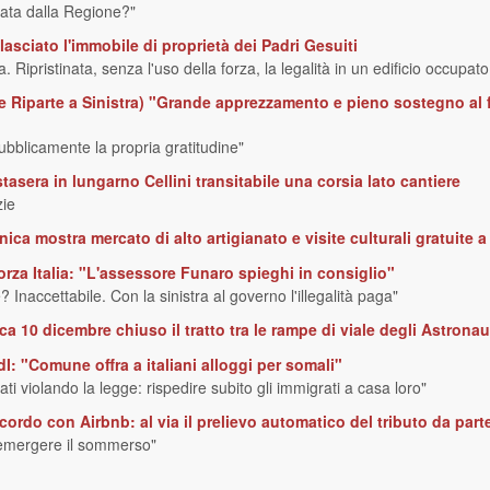
lata dalla Regione?"
asciato l'immobile di proprietà dei Padri Gesuiti
. Ripristinata, senza l'uso della forza, la legalità in un edificio occupa
ze Riparte a Sinistra) "Grande apprezzamento e pieno sostegno al 
ubblicamente la propria gratitudine"
asera in lungarno Cellini transitabile una corsia lato cantiere
zie
nica mostra mercato di alto artigianato e visite culturali gratuite a
za Italia: "L'assessore Funaro spieghi in consiglio"
e? Inaccettabile. Con la sinistra al governo l'illegalità paga"
a 10 dicembre chiuso il tratto tra le rampe di viale degli Astronaut
: "Comune offra a italiani alloggi per somali"
tati violando la legge: rispedire subito gli immigrati a casa loro"
ordo con Airbnb: al via il prelievo automatico del tributo da parte
 emergere il sommerso"