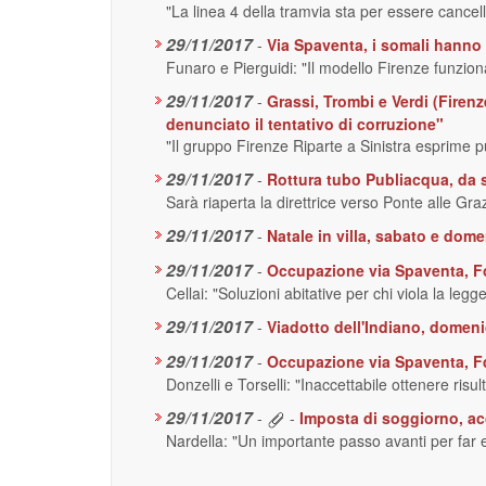
"La linea 4 della tramvia sta per essere cancel
29/11/2017
-
Via Spaventa, i somali hanno l
Funaro e Pierguidi: "Il modello Firenze funziona
29/11/2017
-
Grassi, Trombi e Verdi (Firen
denunciato il tentativo di corruzione"
"Il gruppo Firenze Riparte a Sinistra esprime p
29/11/2017
-
Rottura tubo Publiacqua, da st
Sarà riaperta la direttrice verso Ponte alle Gra
29/11/2017
-
Natale in villa, sabato e dome
29/11/2017
-
Occupazione via Spaventa, For
Cellai: "Soluzioni abitative per chi viola la legg
29/11/2017
-
Viadotto dell'Indiano, domenic
29/11/2017
-
Occupazione via Spaventa, FdI
Donzelli e Torselli: "Inaccettabile ottenere risul
29/11/2017
-
-
Imposta di soggiorno, acc
Nardella: "Un importante passo avanti per far