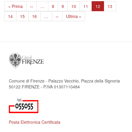
Paginazione
Prima
« Prima
Pagina
‹‹
…
Page
8
Page
9
Page
10
Page
11
Pagina
12
Page
13
pagina
precedente
attuale
Page
14
Page
15
Page
16
…
Pagina
››
Ultima
Ultima »
successiva
pagina
Comune di Firenze - Palazzo Vecchio, Piazza della Signoria
50122 FIRENZE - P.IVA 01307110484
Posta Elettronica Certificata