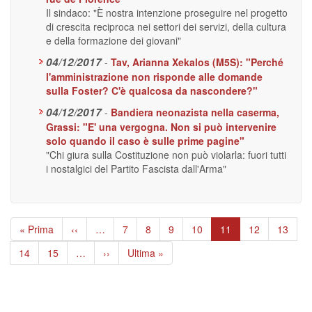
Il sindaco: "È nostra intenzione proseguire nel progetto
di crescita reciproca nei settori dei servizi, della cultura
e della formazione dei giovani"
04/12/2017
-
Tav, Arianna Xekalos (M5S): "Perché
l'amministrazione non risponde alle domande
sulla Foster? C'è qualcosa da nascondere?"
04/12/2017
-
Bandiera neonazista nella caserma,
Grassi: "E' una vergogna. Non si può intervenire
solo quando il caso è sulle prime pagine"
"Chi giura sulla Costituzione non può violarla: fuori tutti
i nostalgici del Partito Fascista dall'Arma"
Paginazione
Prima
« Prima
Pagina
‹‹
…
Page
7
Page
8
Page
9
Page
10
Pagina
11
Page
12
Page
13
pagina
precedente
attuale
Page
14
Page
15
…
Pagina
››
Ultima
Ultima »
successiva
pagina