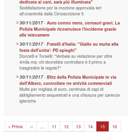
dedicata ai cani, sarà più illuminata"
Soddisfazione per la mozione approvata ieri
all'unanimità dalla Circoscrizione 5
30/11/2017
-
Auto contro moto, centauri gravi. La
Polizia Municipale ricostruisce l'incidente grazie
alle telecamere
30/11/2017
-
Fratelli d'Italia: "Giallo su multa alla
festa dell'unita': PD spieghi"
Donzelli e Torselli: "Verbale su violazione per oltre
4mila mq: chi dovrebbe controllare è il primo a
trasgredire le regole?"
30/11/2017
-
Blitz della Polizia Municipale in via
dell'Albero, controllate tre attività commerciali
Multe per migliaia di euro, centinaia di capi di
abbigliamento sequestrati e una chiusura per carenze
igieniche
Paginazione
Prima
« Prima
Pagina
‹‹
…
Page
11
Page
12
Page
13
Page
14
Pagina
15
Page
16