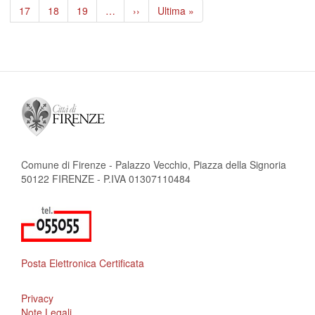
pagina
precedente
attuale
Page
17
Page
18
Page
19
…
Pagina
››
Ultima
Ultima »
successiva
pagina
Comune di Firenze - Palazzo Vecchio, Piazza della Signoria
50122 FIRENZE - P.IVA 01307110484
Posta Elettronica Certificata
Privacy
Note Legali